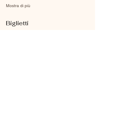
Mostra di più
Biglietti
Vendita terminata
Tipo di biglietto
Base
Ingresso gratuito alla presentazione di " 
Contemplation System"
Prezzo
0,00 €