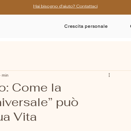
Hai bisogno d'aiuto? Contattaci
Crescita personale
4 min
no: Come la
iversale” può
ua Vita